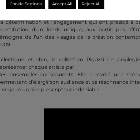
Cookie Settings
Accept All
Reject All
a liberté et l’originalité.
La détermination et l’engagement qui ont présidé à ce
constitution d’un fonds unique, aux partis pris affir
témoigne de l’un des visages de la création contempo
2009.
Éclectique et libre, la collection Pigozzi ne privil
représenter chaque artiste par
des ensembles conséquents. Elle a révélé une scène
permettant d’élargir son audience et sa résonnance inter
insi joué un rôle prescripteur indéniable.