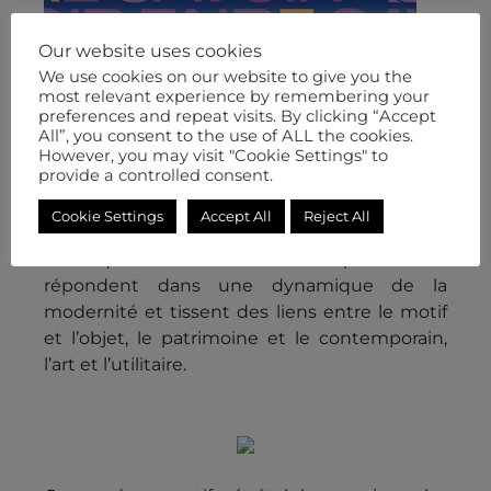
Our website uses cookies
from 26/06/2019 to 18/08/2019
We use cookies on our website to give you the
most relevant experience by remembering your
preferences and repeat visits. By clicking “Accept
Du 26 juin au 18 août 2019, la Galerie des
All”, you consent to the use of ALL the cookies.
Galeries présente Savoir Faire Savoir, un
However, you may visit "Cookie Settings" to
provide a controlled consent.
voyage créatif à la redécouverte des Ateliers
de la Maîtrise, maison d’édition de mobilier
Cookie Settings
Accept All
Reject All
interne aux Galeries Lafayette. Archives
historiques et créations contemporaines se
répondent dans une dynamique de la
modernité et tissent des liens entre le motif
et l’objet, le patrimoine et le contemporain,
l’art et l’utilitaire.