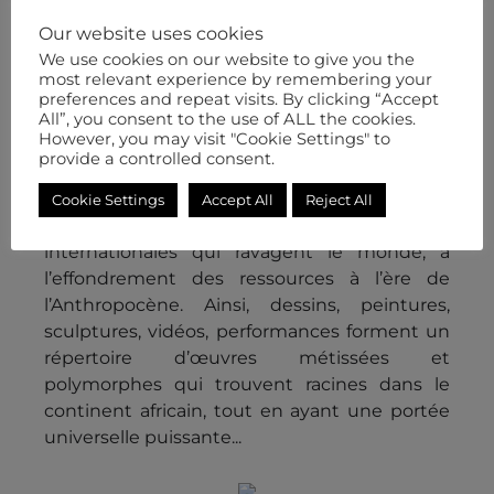
Our website uses cookies
L’artiste franco-camerounais
Barthélémy
We use cookies on our website to give you the
Toguo
est une des figures majeures de la
most relevant experience by remembering your
scène internationale. Son œuvre, en prise
preferences and repeat visits. By clicking “Accept
directe avec les grands bouleversements de
All”, you consent to the use of ALL the cookies.
However, you may visit "Cookie Settings" to
l’époque, s’intéresse avec compassion et
provide a controlled consent.
engagement à l’identité, aux migrations, aux
rapports entre les cultures occidentales et
Cookie Settings
Accept All
Reject All
extra-occidentales, aux conflits et politiques
internationales qui ravagent le monde, à
l’effondrement des ressources à l’ère de
l’Anthropocène. Ainsi, dessins, peintures,
sculptures, vidéos, performances forment un
répertoire d’œuvres métissées et
polymorphes qui trouvent racines dans le
continent africain, tout en ayant une portée
universelle puissante...